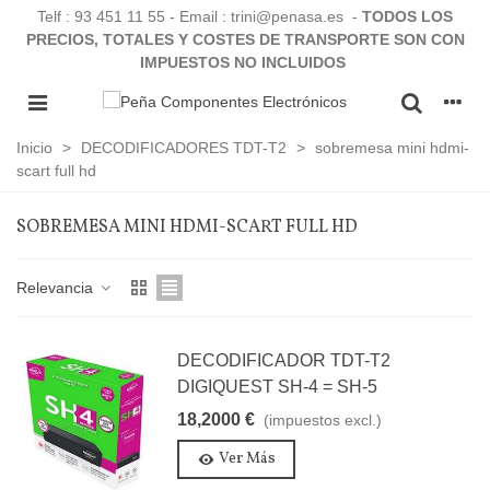
Telf :
93 451 11 55
- Email : trini@penasa.es -
TODOS LOS
PRECIOS, TOTALES Y COSTES DE TRANSPORTE SON CON
IMPUESTOS NO INCLUIDOS
Inicio
>
DECODIFICADORES TDT-T2
>
sobremesa mini hdmi-
scart full hd
SOBREMESA MINI HDMI-SCART FULL HD
Relevancia
DECODIFICADOR TDT-T2
DIGIQUEST SH-4 = SH-5
18,2000 €
(impuestos excl.)
Ver Más