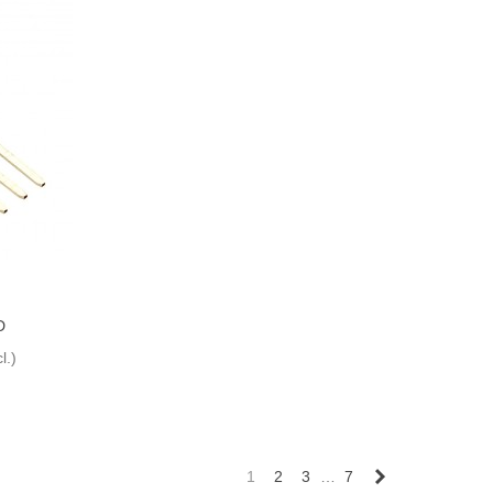
D
l.)
Siguiente
1
2
3
…
7