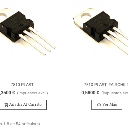
,0051 €
(impuestos excl.)
ESIST. 1/4 W 5% 120 OHM
,0051 €
(impuestos excl.)
ESIST. 1/4 W 5% 10K
,0030 €
(impuestos excl.)
7810 PLAST.
7810 PLAST. FAIRCHIL
ESIST. 1/4 W 5% 4K7
,3500 €
0,5600 €
(impuestos excl.)
(impuestos exc
,0066 €
(impuestos excl.)
Añadir Al Carrito
Ver Más
 1-8 de 54 artículo(s)