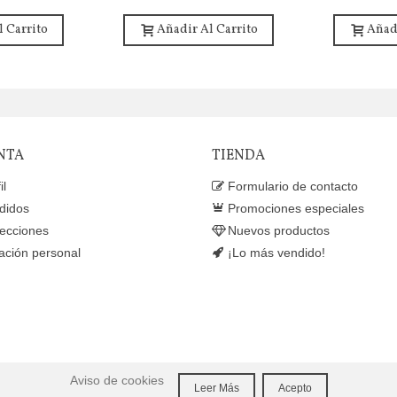
l Carrito
Añadir Al Carrito
Añadi
NTA
TIENDA
il
Formulario de contacto
didos
Promociones especiales
recciones
Nuevos productos
ación personal
¡Lo más vendido!
Aviso de cookies
Leer Más
Acepto