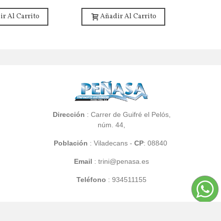
r Al Carrito
Añadir Al Carrito
A
Dirección
: Carrer de Guifré el Pelós,
núm. 44,
Población
:
Viladecans -
CP
: 08840
Email
: trini@penasa.es
Teléfono
:
934511155