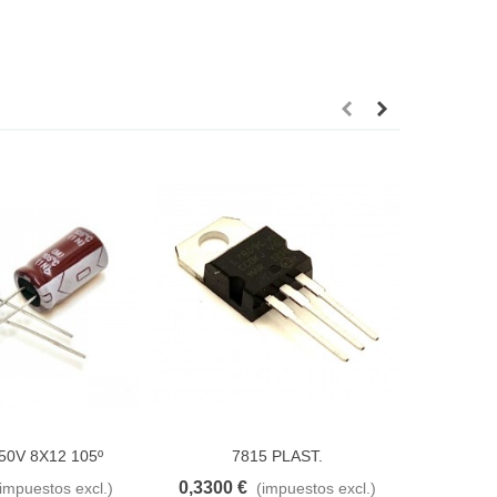
50V 8X12 105º
7815 PLAST.
L
0,3300 €
0,2839
(impuestos excl.)
(impuestos excl.)