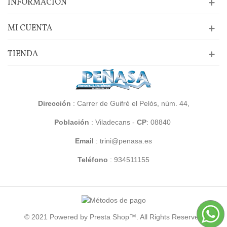
INFORMACIÓN
MI CUENTA
TIENDA
Dirección
: Carrer de Guifré el Pelós, núm. 44,
Población
:
Viladecans -
CP
: 08840
Email
: trini@penasa.es
Teléfono
:
934511155
© 2021 Powered by Presta Shop™. All Rights Reserved