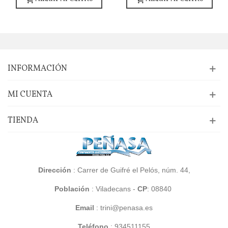
INFORMACIÓN
MI CUENTA
TIENDA
Dirección
: Carrer de Guifré el Pelós, núm. 44,
Población
:
Viladecans -
CP
: 08840
Email
: trini@penasa.es
Teléfono
:
934511155